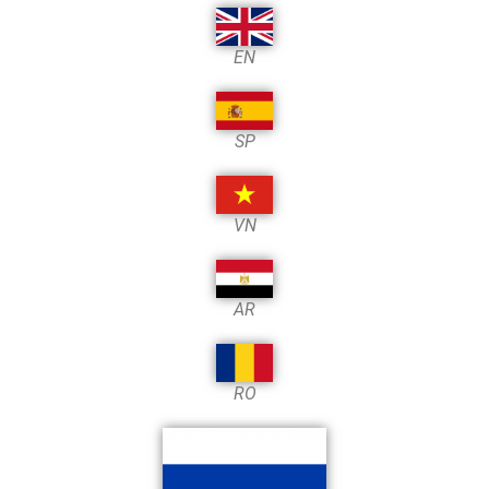
EN
SP
VN
AR
RO