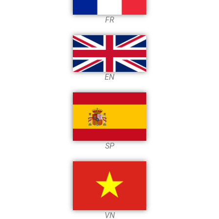
FR
EN
SP
VN