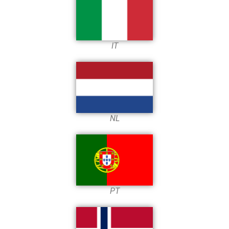
IT
NL
PT