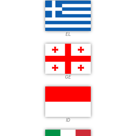
EL
GE
ID