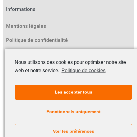
Informations
Mentions légales
Politique de confidentialité
Contact
Nous utilisons des cookies pour optimiser notre site
Z.I. Athélia II
web et notre service.
Politique de cookies
178, av. du Serpolet
13600 La Ciotat
Les accepter tous
Tél. +33 (0)4 42 98 14 30
Fax +33 (0)4 42 98 14 39
Fonctionnels uniquement
E-mail : info@biotechni.com
Voir les préférences