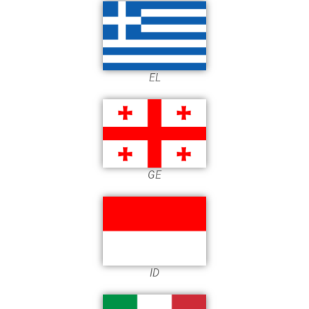
EL
GE
ID