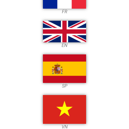
FR
EN
SP
VN