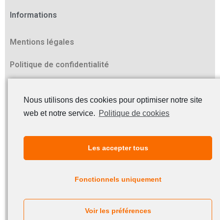
Informations
Mentions légales
Politique de confidentialité
Contact
Nous utilisons des cookies pour optimiser notre site
Z.I. Athélia II
web et notre service.
Politique de cookies
178, av. du Serpolet
13600 La Ciotat
Les accepter tous
Tél. +33 (0)4 42 98 14 30
Fax +33 (0)4 42 98 14 39
Fonctionnels uniquement
E-mail : info@biotechni.com
Voir les préférences