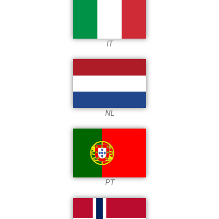
IT
NL
PT