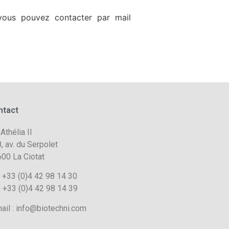
 vous pouvez contacter par mail
ntact
 Athélia II
, av. du Serpolet
00 La Ciotat
. +33 (0)4 42 98 14 30
 +33 (0)4 42 98 14 39
ail : info@biotechni.com