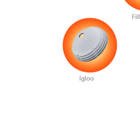
Fi
Igloo