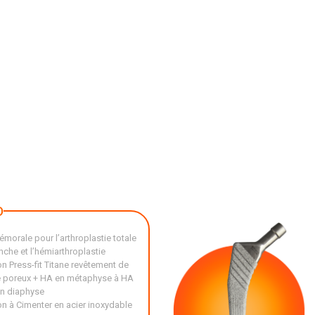
D
émorale pour l’arthroplastie totale
nche et l’hémiarthroplastie
on Press-fit Titane revêtement de
e poreux + HA en métaphyse à HA
en diaphyse
on à Cimenter en acier inoxydable