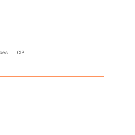
ices
CIP