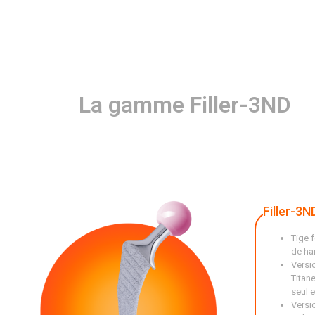
La gamme Filler-3ND
Filler-3N
Tige f
de ha
Versi
Titan
seul 
Versi